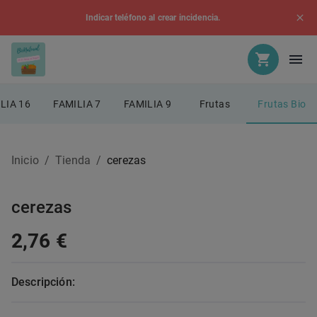
Indicar teléfono al crear incidencia.
LIA 16
FAMILIA 7
FAMILIA 9
Frutas
Frutas Bio
Inicio
/
Tienda
/
cerezas
cerezas
2,76 €
Descripción: