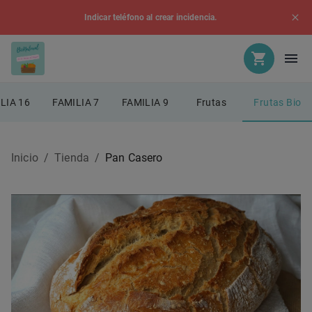
Indicar teléfono al crear incidencia.
LIA 16
FAMILIA 7
FAMILIA 9
Frutas
Frutas Bio
Inicio
/
Tienda
/
Pan Casero